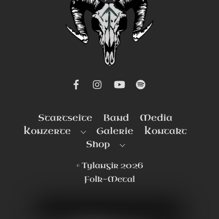
To
Top
Startseite
Band
Media
Konzerte
Galerie
Kontakt
Shop
©
Tylangir
2026
Folk-Metal