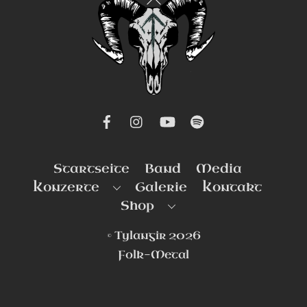
To
Top
Startseite
Band
Media
Konzerte
Galerie
Kontakt
Shop
©
Tylangir
2026
Folk-Metal