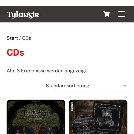
Skip
Cart
Tylangir
Men
to
content
Start
/ CDs
CDs
Alle 3 Ergebnisse werden angezeigt