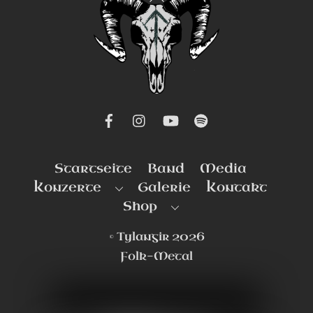
To
Top
Startseite
Band
Media
Konzerte
Galerie
Kontakt
Shop
©
Tylangir
2026
Folk-Metal